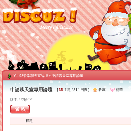
Yes98歌唱聊天室論壇
» 申請聊天室專用論壇
申請聊天室專用論壇
[
35
主題 / 314 回復 ]
收藏
精華
版主: *空缺中*
發帖
標題