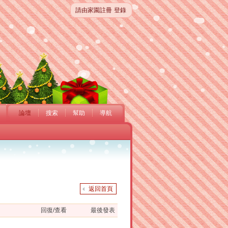
請由家園註冊
登錄
論壇
搜索
幫助
導航
返回首頁
回復/查看
最後發表