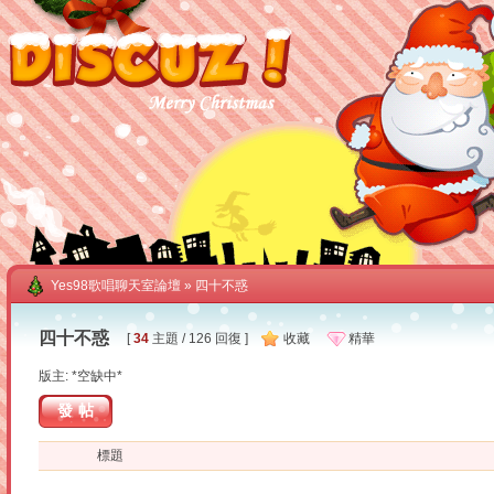
Yes98歌唱聊天室論壇
» 四十不惑
四十不惑
[
34
主題 / 126 回復 ]
收藏
精華
版主: *空缺中*
發帖
標題