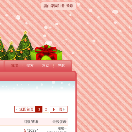
請由家園註冊
登錄
論壇
搜索
幫助
導航
返回首頁
1
2
下一頁
回復/查看
最後發表
甜蜜~
5
/
10234