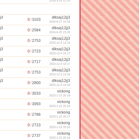
2018-3-19 12:35
j3
dlksaj12jj3
0
/
3103
2024-6-27 10:54
j3
dlksaj12jj3
0
/
2584
2024-6-25 15:26
j3
dlksaj12jj3
0
/
2753
2023-12-4 14:18
j3
dlksaj12jj3
0
/
2723
2023-12-4 14:17
j3
dlksaj12jj3
0
/
2717
2023-12-4 14:17
j3
dlksaj12jj3
0
/
2753
2023-12-4 14:16
j3
dlksaj12jj3
0
/
2800
2023-12-4 14:16
vickong
0
/
3033
2023-1-15 20:18
vickong
0
/
3093
2023-1-15 20:18
vickong
0
/
2786
2023-1-15 20:17
vickong
0
/
2723
2023-1-15 20:16
vickong
0
/
2737
2023-1-15 20:16