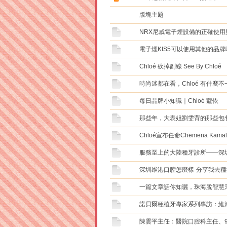
版塊主題
NRX尼威電子煙設備的正確使用
電子煙KIS5可以使用其他的品牌
Chloé 砍掉副線 See By Chloé
時尚迷都在看，Chloé 有什麼
每‮品日‬牌小知識｜Chloé 蔻依
那些年，大表姐劉雯背的那些包包
Chloé宣布任命Chemena Kam
服務至上的大陸種牙診所——深
深圳维港口腔怎麼樣-分享我去
一篇文章話你知曬，珠海脫智慧
諾貝爾種植牙專家系列專訪：維
陳雲平主任：醫院口腔科主任、9