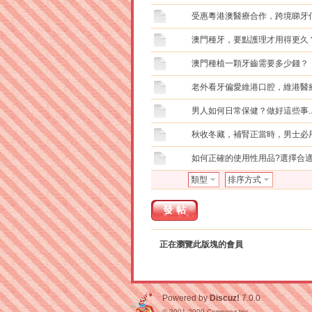
受惠粵港澳醫療合作，跨境睇牙
澳門種牙，要點護理才用得更久
澳門種植一顆牙齒需要多少錢？
老外看牙偏愛維港口腔，維港醫
男人如何日常保健？做好這些事...
秋收冬藏，補腎正當時，男士必用
如何正確的使用性用品?選擇合
類型
排序方式
發帖
正在瀏覽此版塊的會員
Powered by
Discuz!
7.0.0
© 2001-2009
Comsenz Inc.