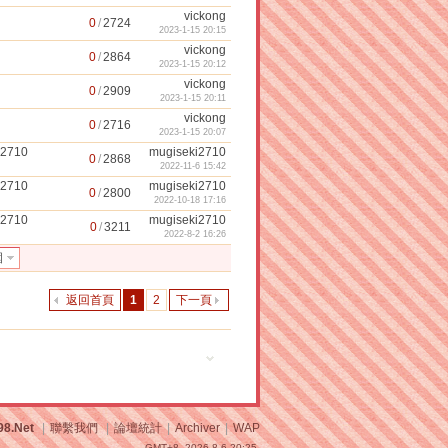
vickong
0
/
2724
2023-1-15 20:15
vickong
0
/
2864
2023-1-15 20:12
vickong
0
/
2909
2023-1-15 20:11
vickong
0
/
2716
2023-1-15 20:07
i2710
mugiseki2710
0
/
2868
2022-11-6 15:42
i2710
mugiseki2710
0
/
2800
2022-10-18 17:16
i2710
mugiseki2710
0
/
3211
2022-8-2 16:26
圍
返回首頁
1
2
下一頁
98.Net
|
聯繫我們
|
論壇統計
|
Archiver
|
WAP
GMT+8, 2026-8-6 20:25.