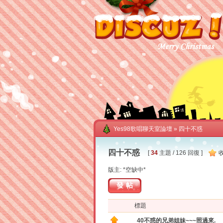
Yes98歌唱聊天室論壇
» 四十不惑
四十不惑
[
34
主題 / 126 回復 ]
版主: *空缺中*
發帖
標題
40不惑的兄弟姐妹~~~照過來.