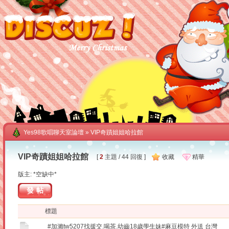
Yes98歌唱聊天室論壇
» VIP奇蹟姐姐哈拉館
VIP奇蹟姐姐哈拉館
[
2
主題 / 44 回復 ]
收藏
精華
版主: *空缺中*
發帖
標題
#加瀨tw5207找援交.喝茶.幼齒18歲學生妹#麻豆模特 外送 台灣