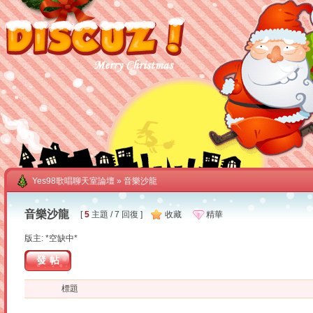
Yes98歌唱聊天室論壇
» 音樂沙龍
音樂沙龍
[
5
主題 / 7 回復 ]
收藏
精華
版主: *空缺中*
發帖
標題