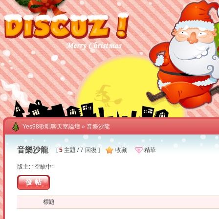
Yes98歌唱聊天室論壇
» 音樂沙龍
音樂沙龍
[
5
主題 / 7 回復 ]
收藏
精華
版主: *空缺中*
發帖
標題