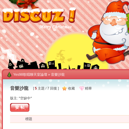
Yes98歌唱聊天室論壇
» 音樂沙龍
音樂沙龍
[
5
主題 / 7 回復 ]
收藏
精華
版主: *空缺中*
發帖
標題