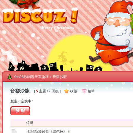
Yes98歌唱聊天室論壇
» 音樂沙龍
音樂沙龍
[
5
主題 / 7 回復 ]
收藏
精華
版主: *空缺中*
發帖
標題
翻唱新疆民歌《结尔拉》