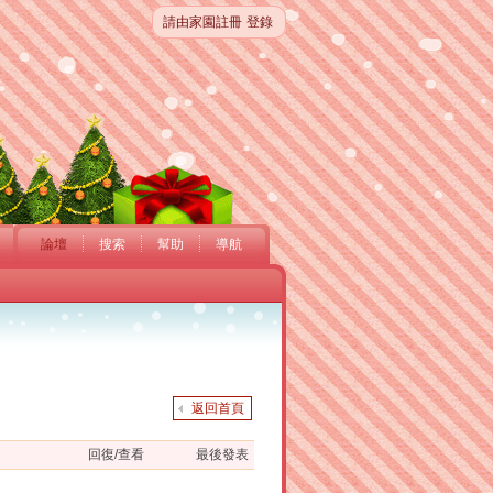
請由家園註冊
登錄
論壇
搜索
幫助
導航
返回首頁
回復/查看
最後發表