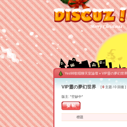
Yes98歌唱聊天室論壇
» VIP靈の夢幻世
VIP靈の夢幻世界
[
0
主題 / 0 回復 ]
版主: *空缺中*
發帖
標題