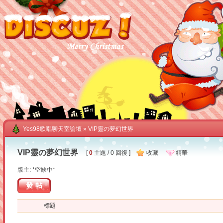
Yes98歌唱聊天室論壇
» VIP靈の夢幻世界
VIP靈の夢幻世界
[
0
主題 / 0 回復 ]
收藏
精華
版主: *空缺中*
發帖
標題