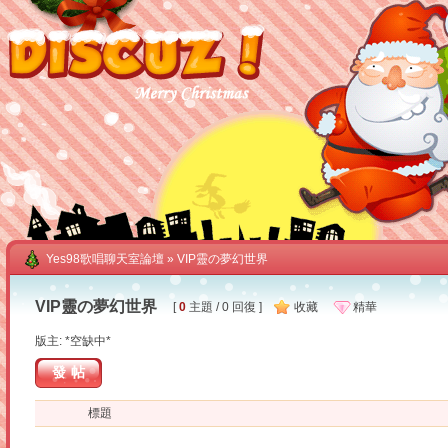
Yes98歌唱聊天室論壇
» VIP靈の夢幻世界
VIP靈の夢幻世界
[
0
主題 / 0 回復 ]
收藏
精華
版主: *空缺中*
發帖
標題