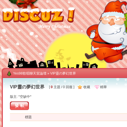
Yes98歌唱聊天室論壇
» VIP靈の夢幻世界
VIP靈の夢幻世界
[
0
主題 / 0 回復 ]
收藏
精華
版主: *空缺中*
發帖
標題