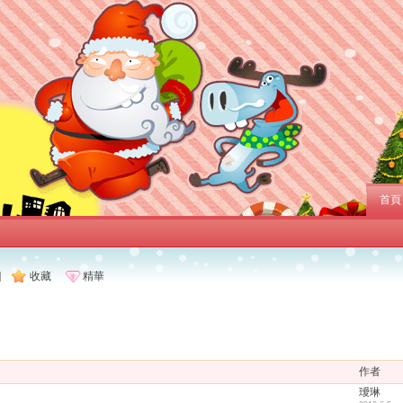
首頁
★
]
收藏
精華
作者
璦琳