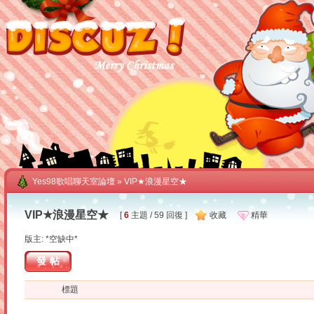
Yes98歌唱聊天室論壇
» VIP★浪漫星空★
VIP★浪漫星空★
[
6
主題 / 59 回復 ]
收藏
精華
版主: *空缺中*
發帖
標題