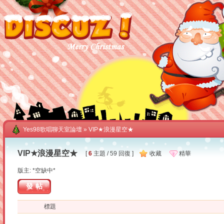
Yes98歌唱聊天室論壇
» VIP★浪漫星空★
VIP★浪漫星空★
[
6
主題 / 59 回復 ]
收藏
精華
版主: *空缺中*
發帖
標題