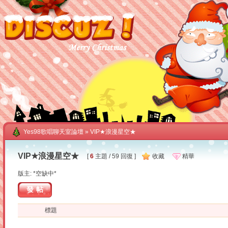
Yes98歌唱聊天室論壇
» VIP★浪漫星空★
VIP★浪漫星空★
[
6
主題 / 59 回復 ]
收藏
精華
版主: *空缺中*
發帖
標題