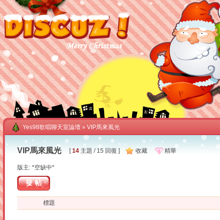
Yes98歌唱聊天室論壇
» VIP馬來風光
VIP馬來風光
[
14
主題 / 15 回復 ]
收藏
精華
版主: *空缺中*
發帖
標題