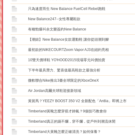
只為速度而生 New Balance FuelCell Rebel跑鞋
New Balance247--女性專屬鞋款
有種勁爆叫余文樂簽約New Balance
【潮妞】New Balance女款運動鞋 讓你從頭潮到腳
最初款的NIKECOURTZoom Vapor AJ3在紐約亮相
10雙天價球鞋 YO'HOOD2015現場零元叫價拍賣
下半年最具潛力、驚喜值最高鞋款之最強分析
微軟聯合Nike推出3臺全球限定的XboxOneX
Air Jordan高爾夫球鞋迎接新領域
黃斑馬？YEEZY BOOST 350 V2 全新配色「Antlia」即將上市
Timberland黃靴怎麼穿搭才帥氣？9個技巧教會你
Timberland真正的踢不爛，穿不爛，從戶外到潮流休閒
Timberland大黃靴怎麼正確清洗？如何保養？