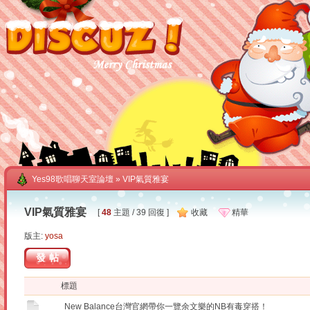
Yes98歌唱聊天室論壇
» VIP氣質雅宴
VIP氣質雅宴
[
48
主題 / 39 回復 ]
收藏
精華
版主:
yosa
發帖
標題
New Balance台灣官網帶你一覽余文樂的NB有毒穿搭！