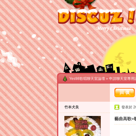
Yes98歌唱聊天室論壇
»
申請聊天室專用
回復
竹本犬良
發表於 201
藝曲高歌=