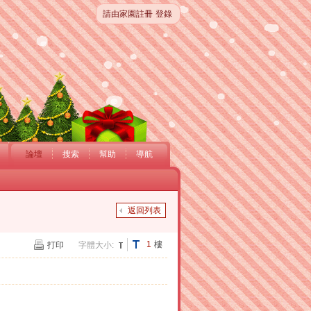
請由家園註冊
登錄
論壇
搜索
幫助
導航
返回列表
1
樓
打印
字體大小: