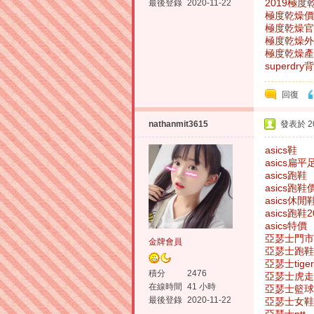
2019極度
最後登錄
2020-11-22
極度乾燥價
極度乾燥官
極度乾燥外
極度乾燥產
superdry
回復
nathanmit3615
發表於 202
asics鞋
asics扁平
asics跑鞋
asics跑鞋
asics休閒
asics跑鞋2
asics特價
亞瑟士門市
金牌會員
亞瑟士跑鞋
亞瑟士tiger
積分
2476
亞瑟士虎走
在線時間
41 小時
亞瑟士籃球
最後登錄
2020-11-22
亞瑟士女鞋