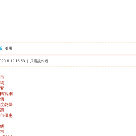
引用
0-8-12 16:58
|
只看該作者
門市
官網
外套
y英國官網
特價
y極度乾燥
優惠
y門市優惠
網
市