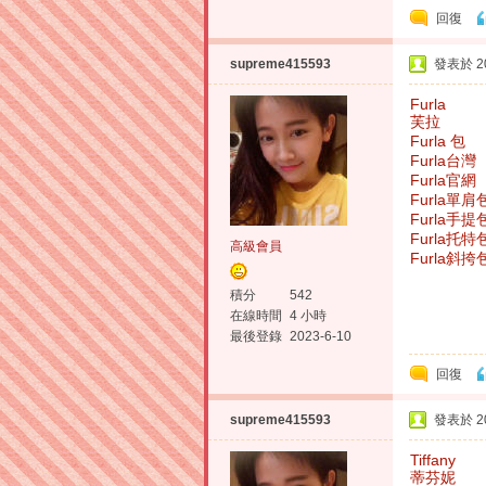
回復
supreme415593
發表於 202
Furla
芙拉
Furla 包
Furla台灣
Furla官網
Furla單肩
Furla手提
Furla托特
高級會員
Furla斜挎
積分
542
在線時間
4 小時
最後登錄
2023-6-10
回復
supreme415593
發表於 202
Tiffany
蒂芬妮