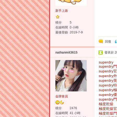
新手上路
積分
5
在線時間
0 小時
最後登錄
2019-7-9
回復
nathanmit3615
發表於 202
superdry
superdry
superdry
superdry
superdr
superdry
superdr
superdry
金牌會員
superdr
極度乾燥
積分
2476
極度乾燥官
極度乾燥門
在線時間
41 小時