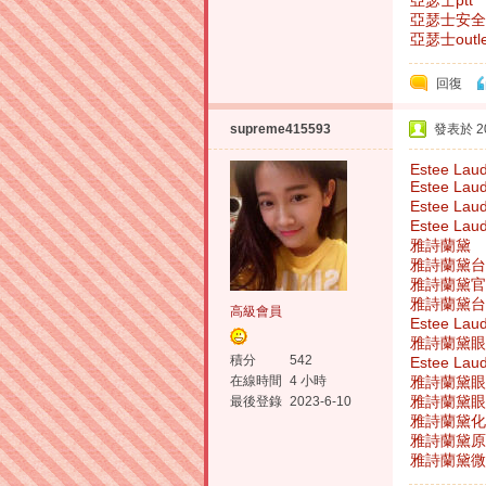
亞瑟士ptt
亞瑟士安全
亞瑟士outle
回復
supreme415593
發表於 202
Estee Lau
Estee La
Estee La
Estee L
雅詩蘭黛
雅詩蘭黛台
雅詩蘭黛官
雅詩蘭黛台
高級會員
Estee La
雅詩蘭黛眼
積分
542
Estee La
雅詩蘭黛眼
在線時間
4 小時
雅詩蘭黛眼
最後登錄
2023-6-10
雅詩蘭黛化
雅詩蘭黛原
雅詩蘭黛微