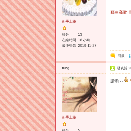
藝曲高歌=
新手上路
積分
13
在線時間
16 小時
最後登錄
2019-11-27
回復
fung
發表於 201
讚喲~~
新手上路
積分
5