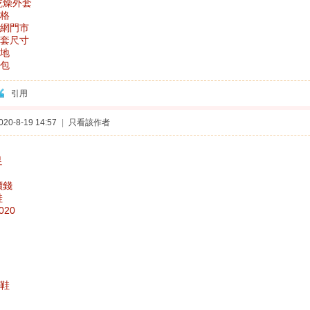
乾燥外套
格
網門市
套尺寸
地
背包
引用
0-8-19 14:57
|
只看該作者
足
價錢
鞋
020
鞋