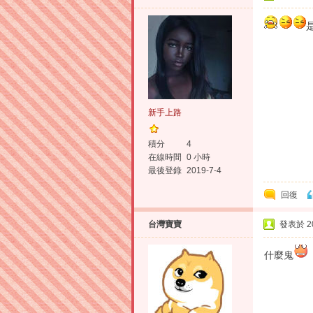
新手上路
積分
4
在線時間
0 小時
最後登錄
2019-7-4
回復
台灣寶寶
發表於 201
什麼鬼