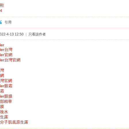
鞋
t
引用
2-4-13 12:50
|
只看該作者
der
uder台灣
uder官網
auder台灣官網
灣
網
灣官網
uder眼霜
霜
uder眼膜
部精華
膜
妝水
生露
分子肌底原生露