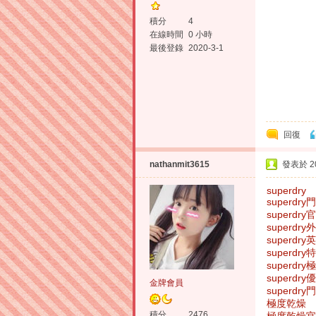
積分
4
在線時間
0 小時
最後登錄
2020-3-1
回復
nathanmit3615
發表於 202
superdry
superdry
superdry
superdry
superdr
superdry
superdr
superdry
金牌會員
superdr
極度乾燥
積分
2476