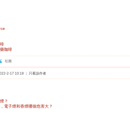
ce
啡
藥咖啡
引用
2-2-17 10:18
|
只看該作者
煙？
，電子煙和香煙哪個危害大？