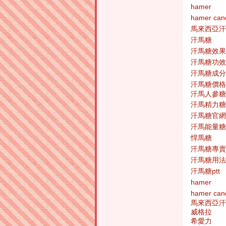
hamer
hamer can
馬來西亞汗
汗馬糖
汗馬糖效果
汗馬糖功效
汗馬糖成分
汗馬糖價格
汗馬人參糖
汗馬精力糖
汗馬糖官網
汗馬能量糖
悍馬糖
汗馬糖專賣
汗馬糖用法
汗馬糖ptt
hamer
hamer can
馬來西亞汗
威格拉
希愛力