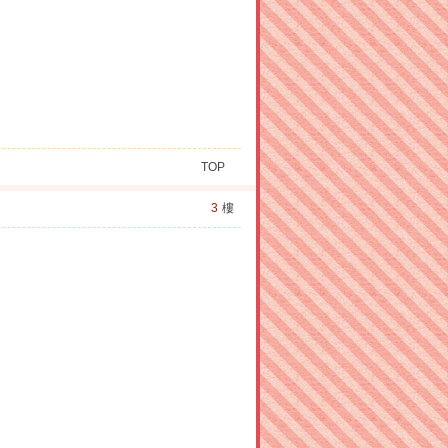
TOP
3
樓