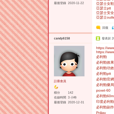
最後登錄
2020-11-22
亞瑟士女鞋
亞瑟士ptt
亞瑟士安全
亞瑟士outle
回復
candy6158
發表於 202
https://ww
https://ww
必利勁
必利勁效果
必利勁功效
必利勁ptt
必利勁官網
註冊會員
必利勁藥局
poxet-60
積分
142
必利勁60m
在線時間
3 小時
印度必利勁
最後登錄
2020-12-31
必利勁副作
Priligy