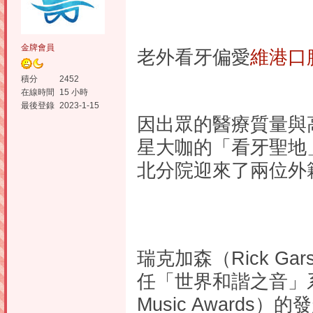
金牌會員
老外看牙偏愛
維港口
積分
2452
在線時間
15 小時
最後登錄
2023-1-15
因出眾的醫療質量與
星大咖的「看牙聖地」
北分院迎來了兩位外籍名人R
瑞克加森（Rick G
任「世界和諧之音」系列
Music Awards