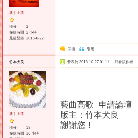
新手上路
積分
2
在線時間
2 小時
最後登錄
2016-6-22
回復
引用
竹本犬良
發表於 2018-10-27 01:11
|
只看該作者
藝曲高歌 申請論壇
版主：竹本犬良 f
新手上路
謝謝您！
積分
13
在線時間
16 小時