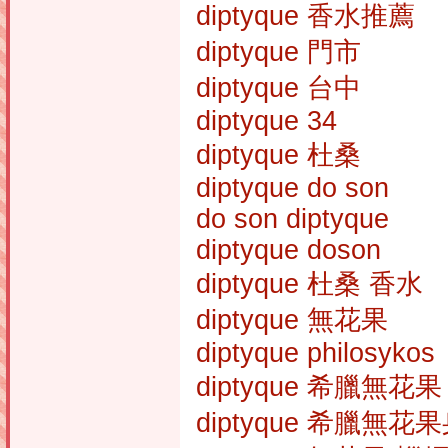
diptyque 香水推薦
diptyque 門市
diptyque 台中
diptyque 34
diptyque 杜桑
diptyque do son
do son diptyque
diptyque doson
diptyque 杜桑 香水
diptyque 無花果
diptyque philosykos
diptyque 希臘無花果
diptyque 希臘無花