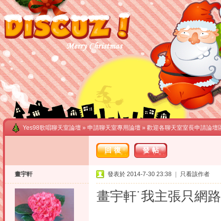
Yes98歌唱聊天室論壇
»
申請聊天室專用論壇
» 歡迎各聊天室室長申請論壇
回復
發帖
畫宇軒
發表於 2014-7-30 23:38
|
只看該作者
畫宇軒˙我主張只網路