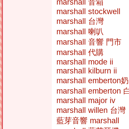
marshall 音箱
marshall stockwell
marshall 台灣
marshall 喇叭
marshall 音響 門市
marshall 代購
marshall mode ii
marshall kilburn ii
marshall emberto
marshall emberton 
marshall major iv
marshall willen 台灣
藍芽音響 marshall