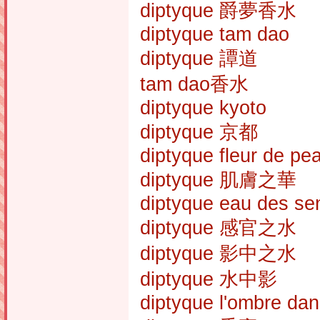
diptyque 爵夢香水
diptyque tam dao
diptyque 譚道
tam dao香水
diptyque kyoto
diptyque 京都
diptyque fleur de pe
diptyque 肌膚之華
diptyque eau des se
diptyque 感官之水
diptyque 影中之水
diptyque 水中影
diptyque l'ombre dan