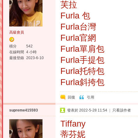
芙拉
Furla 包
Furla台灣
高級會員
Furla官網
積分
542
Furla單肩包
在線時間
4 小時
Furla手提包
最後登錄
2023-6-10
Furla托特包
Furla斜挎包
回復
引用
supreme415593
發表於 2022-5-28 11:54
|
只看該作者
Tiffany
蒂芬妮