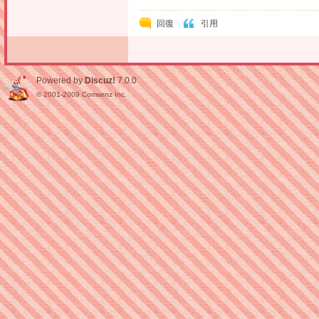
回復
引用
Powered by
Discuz!
7.0.0
© 2001-2009
Comsenz Inc.