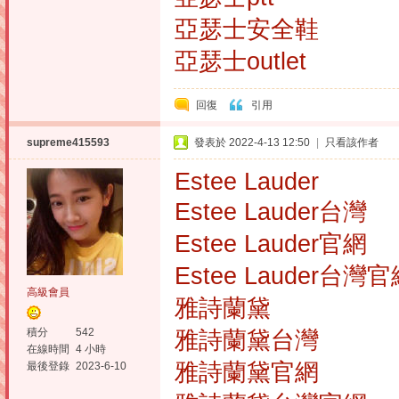
亞瑟士安全鞋
亞瑟士outlet
回復
引用
supreme415593
發表於 2022-4-13 12:50
|
只看該作者
Estee Lauder
Estee Lauder台灣
Estee Lauder官網
Estee Lauder台灣
高級會員
雅詩蘭黛
積分
542
雅詩蘭黛台灣
在線時間
4 小時
雅詩蘭黛官網
最後登錄
2023-6-10