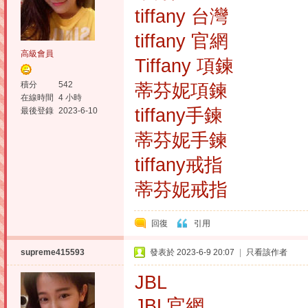
tiffany 台灣
tiffany 官網
高級會員
Tiffany 項鍊
積分
542
蒂芬妮項鍊
在線時間
4 小時
tiffany手鍊
最後登錄
2023-6-10
蒂芬妮手鍊
tiffany戒指
蒂芬妮戒指
回復
引用
supreme415593
發表於 2023-6-9 20:07
|
只看該作者
JBL
JBL官網