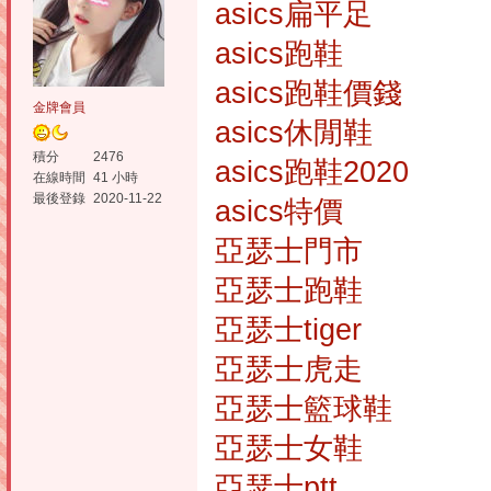
asics扁平足
asics跑鞋
asics跑鞋價錢
金牌會員
asics休閒鞋
積分
2476
asics跑鞋2020
在線時間
41 小時
最後登錄
2020-11-22
asics特價
亞瑟士門市
亞瑟士跑鞋
亞瑟士tiger
亞瑟士虎走
亞瑟士籃球鞋
亞瑟士女鞋
亞瑟士ptt