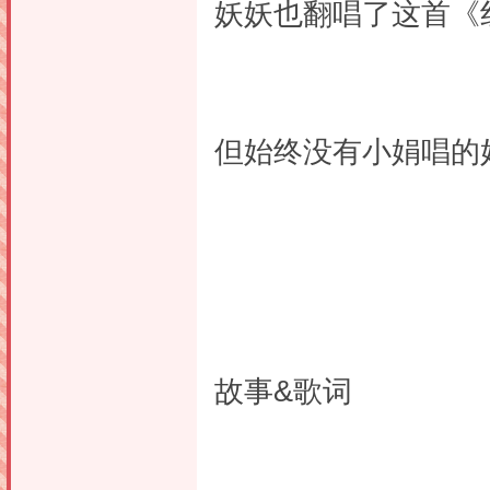
妖妖也翻唱了这首《
但始终没有小娟唱的
故事&歌词