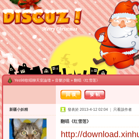
Yes98歌唱聊天室論壇
»
音樂沙龍
» 翻唱《红雪莲》
回復
發帖
新疆小妖精
發表於 2013-4-12 02:04
|
只看該作者
翻唱《红雪莲》
http://download.xin