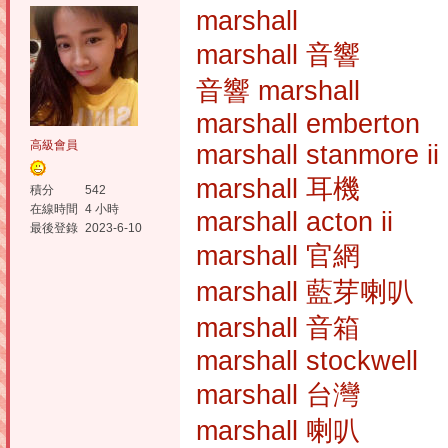
marshall
marshall 音響
音響 marshall
marshall emberton
高級會員
marshall stanmore ii
marshall 耳機
積分
542
在線時間
4 小時
marshall acton ii
最後登錄
2023-6-10
marshall 官網
marshall 藍芽喇叭
marshall 音箱
marshall stockwell
marshall 台灣
marshall 喇叭