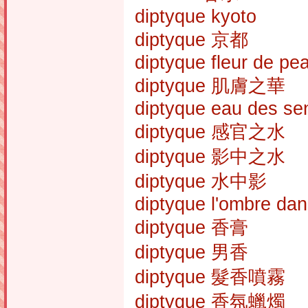
diptyque kyoto
diptyque 京都
diptyque fleur de pe
diptyque 肌膚之華
diptyque eau des se
diptyque 感官之水
diptyque 影中之水
diptyque 水中影
diptyque l'ombre dan
diptyque 香膏
diptyque 男香
diptyque 髮香噴霧
diptyque 香氛蠟燭