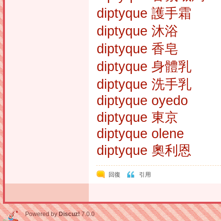
diptyque 護手霜
diptyque 沐浴
diptyque 香皂
diptyque 身體乳
diptyque 洗手乳
diptyque oyedo
diptyque 東京
diptyque olene
diptyque 奧利恩
回復
引用
Powered by
Discuz!
7.0.0