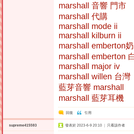
marshall 音響 門市
marshall 代購
marshall mode ii
marshall kilburn ii
marshall emberto
marshall emberton 
marshall major iv
marshall willen 台灣
藍芽音響 marshall
marshall 藍芽耳機
回復
引用
supreme415593
發表於 2023-6-9 20:10
|
只看該作者