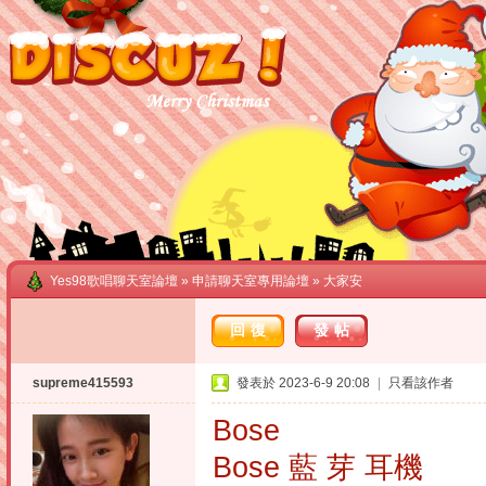
Yes98歌唱聊天室論壇
»
申請聊天室專用論壇
» 大家安
回復
發帖
supreme415593
發表於 2023-6-9 20:08
|
只看該作者
Bose
Bose 藍 芽 耳機