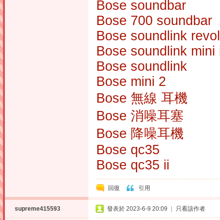
Bose soundbar
Bose 700 soundbar
Bose soundlink revo
Bose soundlink mini i
Bose soundlink
Bose mini 2
Bose 無線 耳機
Bose 消噪耳塞
Bose 降噪耳機
Bose qc35
Bose qc35 ii
回復
引用
supreme415593
發表於 2023-6-9 20:09
|
只看該作者