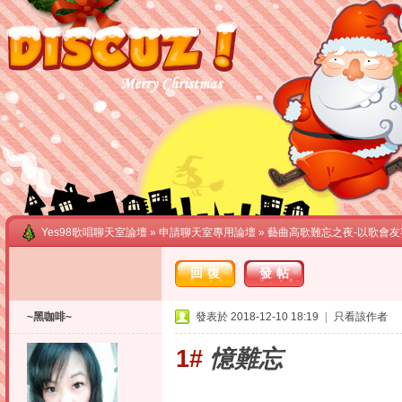
Yes98歌唱聊天室論壇
»
申請聊天室專用論壇
» 藝曲高歌難忘之夜-以歌會友
回復
發帖
~黑咖啡~
發表於 2018-12-10 18:19
|
只看該作者
1#
憶難忘