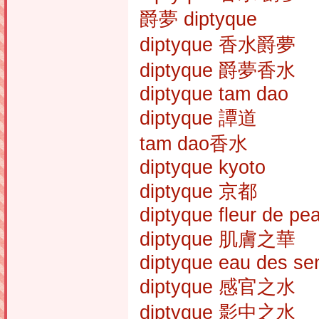
爵夢 diptyque
diptyque 香水爵夢
diptyque 爵夢香水
diptyque tam dao
diptyque 譚道
tam dao香水
diptyque kyoto
diptyque 京都
diptyque fleur de pe
diptyque 肌膚之華
diptyque eau des se
diptyque 感官之水
diptyque 影中之水