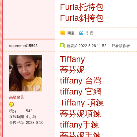
Furla托特包
Furla斜挎包
回復
引用
supreme415593
發表於 2022-5-28 11:52
|
只看該作者
Tiffany
蒂芬妮
tiffany 台灣
tiffany 官網
高級會員
Tiffany 項鍊
積分
542
蒂芬妮項鍊
在線時間
4 小時
tiffany手鍊
最後登錄
2023-6-10
蒂芬妮手鍊