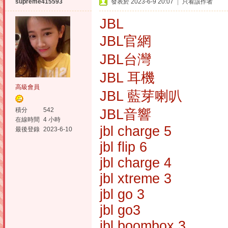
supreme415593
發表於 2023-6-9 20:07
|
只看該作者
JBL
JBL官網
JBL台灣
JBL 耳機
高級會員
JBL 藍芽喇叭
積分
542
JBL音響
在線時間
4 小時
jbl charge 5
最後登錄
2023-6-10
jbl flip 6
jbl charge 4
jbl xtreme 3
jbl go 3
jbl go3
jbl boombox 3