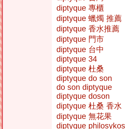
diptyque 專櫃
diptyque 蠟燭 推薦
diptyque 香水推薦
diptyque 門市
diptyque 台中
diptyque 34
diptyque 杜桑
diptyque do son
do son diptyque
diptyque doson
diptyque 杜桑 香水
diptyque 無花果
diptyque philosykos