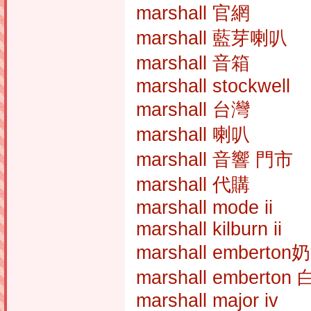
marshall 官網
marshall 藍芽喇叭
marshall 音箱
marshall stockwell
marshall 台灣
marshall 喇叭
marshall 音響 門市
marshall 代購
marshall mode ii
marshall kilburn ii
marshall emberto
marshall emberton 
marshall major iv