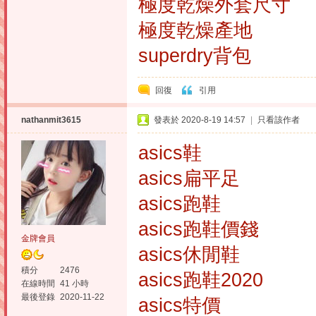
極度乾燥外套尺寸
極度乾燥產地
superdry背包
回復
引用
nathanmit3615
發表於 2020-8-19 14:57
|
只看該作者
asics鞋
asics扁平足
asics跑鞋
asics跑鞋價錢
金牌會員
asics休閒鞋
積分
2476
asics跑鞋2020
在線時間
41 小時
最後登錄
2020-11-22
asics特價