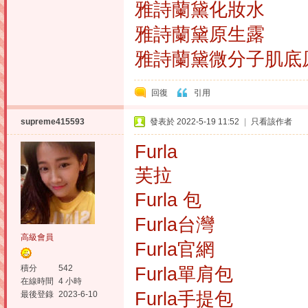
雅詩蘭黛化妝水
雅詩蘭黛原生露
雅詩蘭黛微分子肌底
回復
引用
supreme415593
發表於 2022-5-19 11:52
|
只看該作者
Furla
芙拉
Furla 包
Furla台灣
高級會員
Furla官網
積分
542
Furla單肩包
在線時間
4 小時
Furla手提包
最後登錄
2023-6-10