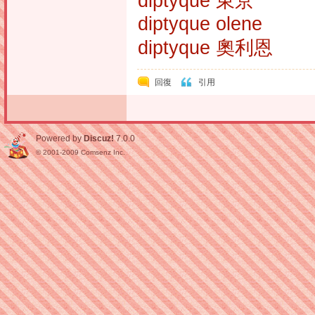
diptyque 東京
diptyque olene
diptyque 奧利恩
回復
引用
Powered by
Discuz!
7.0.0
© 2001-2009
Comsenz Inc.