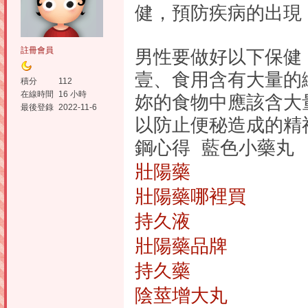
健，預防疾病的出現
註冊會員
男性要做好以下保健
壹、食用含有大量的
積分
112
在線時間
16 小時
妳的食物中應該含大
最後登錄
2022-11-6
以防止便秘造成的精神
鋼心得 藍色小藥丸
壯陽藥
壯陽藥哪裡買
持久液
壯陽藥品牌
持久藥
陰莖增大丸