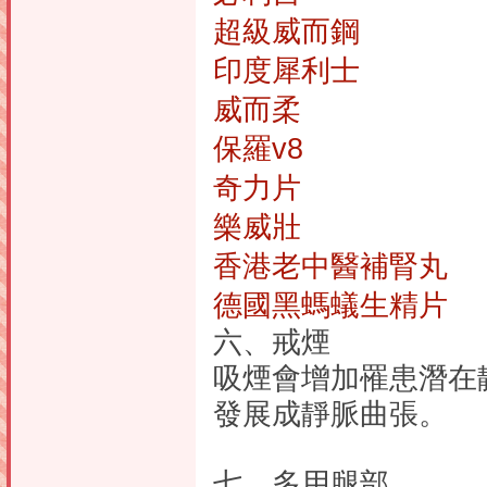
超級威而鋼
印度犀利士
威而柔
保羅v8
奇力片
樂威壯
香港老中醫補腎丸
德國黑螞蟻生精片
六、戒煙
吸煙會增加罹患潛在
發展成靜脈曲張。
七、多用腿部