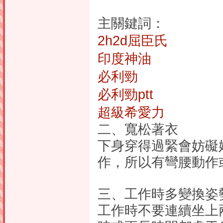
主關鍵詞：
2h2d屈臣氏
印度神油
必利勁
必利勁ptt
超級希愛力
二、寬松著衣
下身穿得過緊會妨礙
作，所以有彎腰動作
三、工作時多變換姿
工作時不要連續坐上