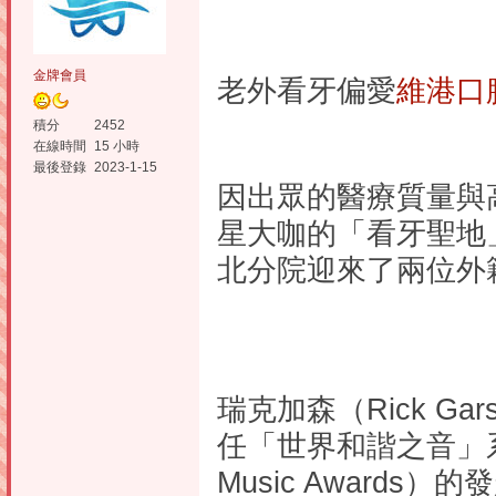
金牌會員
老外看牙偏愛
維港口
積分
2452
在線時間
15 小時
最後登錄
2023-1-15
因出眾的醫療質量與
星大咖的「看牙聖地」
北分院迎來了兩位外籍名人R
瑞克加森（Rick G
任「世界和諧之音」系列
Music Awards