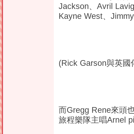
Jackson、Avril Lavi
Kayne West、Jimm
(Rick Garson與英
而Gregg Rene來
旅程樂隊主唱Arnel 