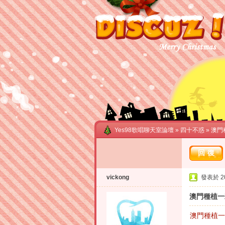
Yes98歌唱聊天室論壇
»
四十不惑
» 澳
回復
vickong
發表於 202
澳門種植一
澳門種植一