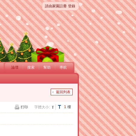
請由家園註冊
登錄
論壇
搜索
幫助
導航
返回列表
1
樓
打印
字體大小: