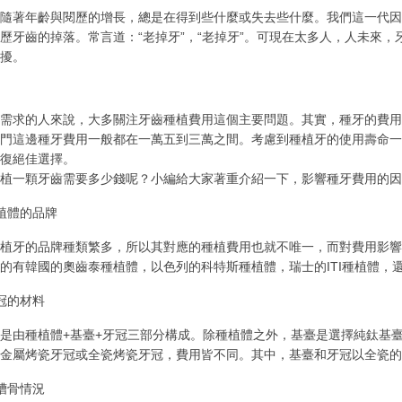
隨著年齡與閱歷的增長，總是在得到些什麼或失去些什麼。我們這一代因
歷牙齒的掉落。常言道：“老掉牙”，“老掉牙”。可現在太多人，人未來
擾。
需求的人來說，大多關注牙齒種植費用這個主要問題。其實，種牙的費用
門這邊種牙費用一般都在一萬五到三萬之間。考慮到種植牙的使用壽命一
復絕佳選擇。
植一顆牙齒需要多少錢呢？小編給大家著重介紹一下，影響種牙費用的因
體的品牌
牙的品牌種類繁多，所以其對應的種植費用也就不唯一，而對費用影響
的有韓國的奧齒泰種植體，以色列的科特斯種植體，瑞士的ITI種植體，還
的材料
由種植體+基臺+牙冠三部分構成。除種植體之外，基臺是選擇純鈦基臺
金屬烤瓷牙冠或全瓷烤瓷牙冠，費用皆不同。其中，基臺和牙冠以全瓷的
骨情況