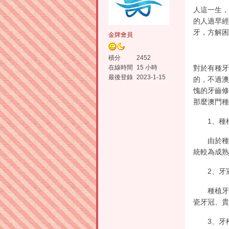
人這一生，
的人過早經
牙，方解困
金牌會員
積分
2452
對於有種牙
在線時間
15 小時
最後登錄
2023-1-15
的，不過澳
愧的牙齒修
那麼澳門種
1、種植
由於種植
統較為成熟
2、牙冠
種植牙是
瓷牙冠、貴
3、牙槽