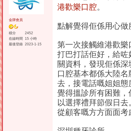
港歡樂口腔
。
金牌會員
點解覺得佢係用心做
積分
2452
在線時間
15 小時
第一次接觸維港歡樂
最後登錄
2023-1-15
打巴打話佢好，給咗好
關資料，發現佢係深
口腔基本都係大陸名
去，接電話嘅姐姐態
覺得搵診所有困難，
以選擇禮拜節假日去
從顧客嘅方方面面考