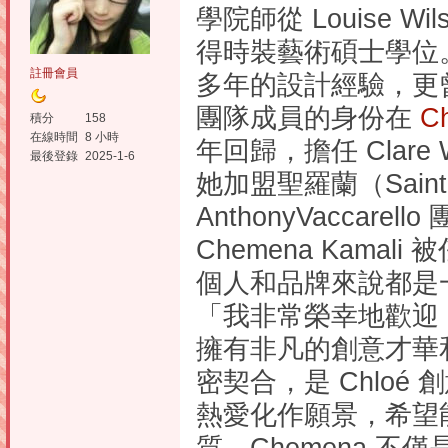
學院師從 Louise W
得時裝藝術碩士學位
註冊會員
多年的設計經驗，更曾長期
團隊成員的身份在
C
積分
158
在線時間
8 小時
年回歸，擔任 Clare W
最後登錄
2025-1-6
她加盟聖羅蘭（Saint
AnthonyVaccar
Chemena Kamal
個人和品牌來說都是
「我非常榮幸地歡迎 Che
擁有非凡的創意才華
密契合，是 Chloé
熱愛化作願景，希望能