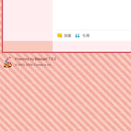
回復
引用
Powered by
Discuz!
7.0.0
© 2001-2009
Comsenz Inc.