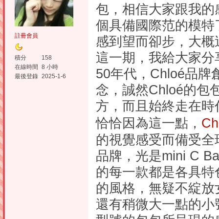
包，相信大家跟我的
個具備國際范的模特
註冊會員
感到望而卻步，大概
這一期，我給大家分享
積分
158
在線時間
8 小時
50年代，Chloé
最後登錄
2025-1-6
念，誠然Chloé的
方，而且始終走在時
恰恰因為這一點，
Ch
的視覺感受而備受全
品牌，光是mini C
的每一款都是各具特
的風格，無疑不綻放
還有稍微大一點的小